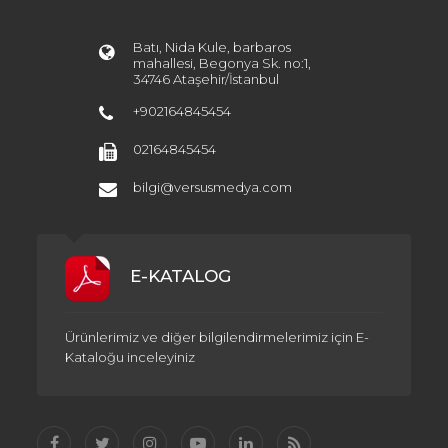
Batı, Nida Kule, barbaros
mahallesi, Begonya Sk. no:1,
34746 Ataşehir/İstanbul
+902164845454
02164845454
bilgi@versusmedya.com
E-KATALOG
Ürünlerimiz ve diğer bilgilendirmelerimiz için E-
Kataloğu inceleyiniz