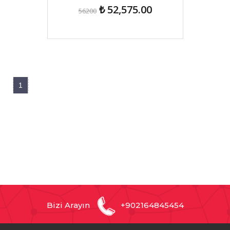
₺ 52,575.00
56200
1
Bizi Arayın
+902164845454