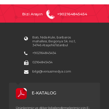
Bizi Arayın
+902164845454
Batı, Nida Kule, barbaros
mahallesi, Begonya Sk. no:1,
34746 Ataşehir/İstanbul
+902164845454
02164845454
bilgi@versusmedya.com
E-KATALOG
Ürünlerimiz ve diğer bilgilendirmelerimiz için E-