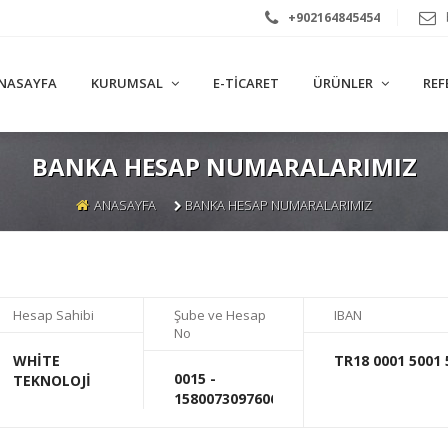
+902164845454
NASAYFA
KURUMSAL
E-TICARET
ÜRÜNLER
REF
BANKA HESAP NUMARALARIMIZ
ANASAYFA
BANKA HESAP NUMARALARIMIZ
Hesap Sahibi
Şube ve Hesap
IBAN
No
WHİTE
TR18 0001 5001 
0015 -
TEKNOLOJİ
158007309760635