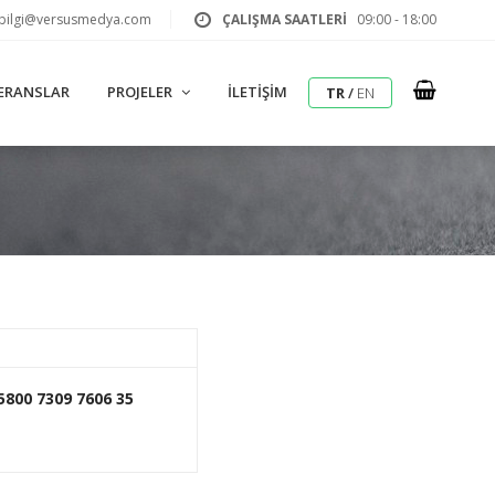
bilgi@versusmedya.com
ÇALIŞMA SAATLERİ
09:00 - 18:00
ERANSLAR
PROJELER
İLETIŞIM
TR
/
EN
5800 7309 7606 35