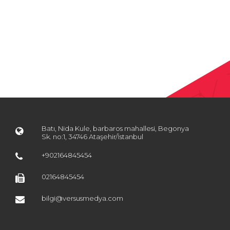
Batı, Nida Kule, barbaros mahallesi, Begonya
Sk. no:1, 34746 Ataşehir/İstanbul
+902164845454
02164845454
bilgi@versusmedya.com