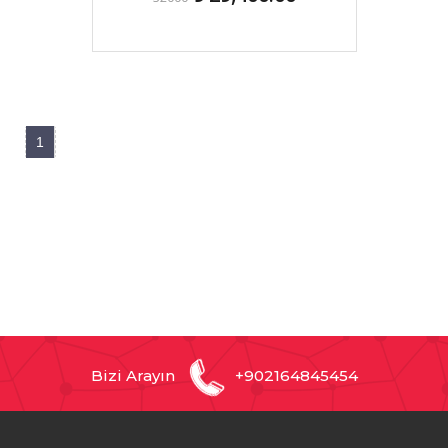
1
Bizi Arayın
+902164845454