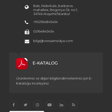
Batı, Nida Kule, barbaros
mahallesi, Begonya Sk. no:1,
34746 Ataşehir/İstanbul
+902164845454
02164845454
bilgi@versusmedya.com
E-KATALOG
Ürünlerimiz ve diğer bilgilendirmelerimiz için E-
Kataloğu inceleyiniz